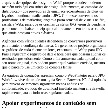
arquivos de equipes de design no WebP porque o codec moderno
mantém tudo ágil em suítes de design. Infelizmente, as camadas de
distribuição - dos provedores de email aos ecossistemas de plug -in
legados - continuam solicitando a JPG. Com esse conversor, os
profissionais de marketing lançam a pasta semanal de visuais na fila,
assista à Webp para que os crachás de status JPG virem de pendente
para concluir e baixe um zip que cai diretamente em todos os canais
que ainda desejam ativos clássicos.
Agências com vários clientes dependem de conversões previsíveis
para manter a confiança da marca. Os gerentes de projeto organizam
os gráficos de cada cliente em lotes, executam um Webp para JPG
Pass e registrem o registro de data e hora para que possam auditar os
resultados posteriormente. Como a fila armazena cada upload com
seu nome original, eles podem provar qual variante enviada, mesmo
que o parceiro use um ciclo de compras lentas.
As equipes de operações apreciam como o WebP inteiro para o JPG
Workflow vive dentro de uma guia Secure Browser. Não há uploads
para nuvens de terceiros significam menos análises de
conformidade, e o loop de download imediato mantém a reviravolta
rapidamente para as indústrias regulamentadas.
Apoiar experimentos de conteúdo sem