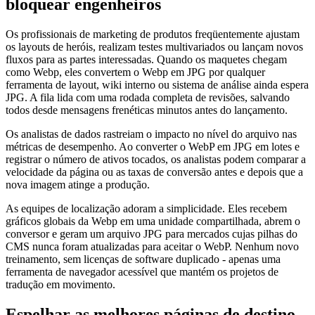
bloquear engenheiros
Os profissionais de marketing de produtos freqüentemente ajustam
os layouts de heróis, realizam testes multivariados ou lançam novos
fluxos para as partes interessadas. Quando os maquetes chegam
como Webp, eles convertem o Webp em JPG por qualquer
ferramenta de layout, wiki interno ou sistema de análise ainda espera
JPG. A fila lida com uma rodada completa de revisões, salvando
todos desde mensagens frenéticas minutos antes do lançamento.
Os analistas de dados rastreiam o impacto no nível do arquivo nas
métricas de desempenho. Ao converter o WebP em JPG em lotes e
registrar o número de ativos tocados, os analistas podem comparar a
velocidade da página ou as taxas de conversão antes e depois que a
nova imagem atinge a produção.
As equipes de localização adoram a simplicidade. Eles recebem
gráficos globais da Webp em uma unidade compartilhada, abrem o
conversor e geram um arquivo JPG para mercados cujas pilhas do
CMS nunca foram atualizadas para aceitar o WebP. Nenhum novo
treinamento, sem licenças de software duplicado - apenas uma
ferramenta de navegador acessível que mantém os projetos de
tradução em movimento.
Espelhar as melhores páginas de destino