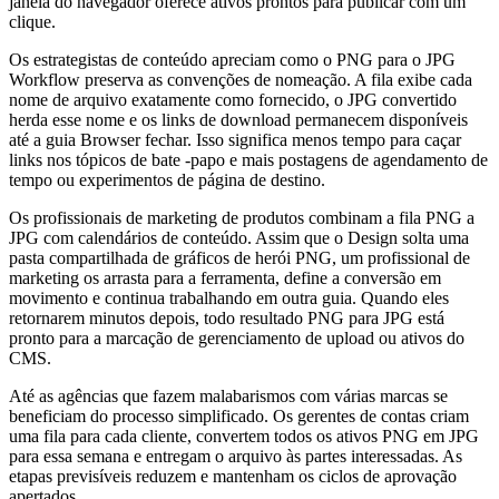
janela do navegador oferece ativos prontos para publicar com um
clique.
Os estrategistas de conteúdo apreciam como o PNG para o JPG
Workflow preserva as convenções de nomeação. A fila exibe cada
nome de arquivo exatamente como fornecido, o JPG convertido
herda esse nome e os links de download permanecem disponíveis
até a guia Browser fechar. Isso significa menos tempo para caçar
links nos tópicos de bate -papo e mais postagens de agendamento de
tempo ou experimentos de página de destino.
Os profissionais de marketing de produtos combinam a fila PNG a
JPG com calendários de conteúdo. Assim que o Design solta uma
pasta compartilhada de gráficos de herói PNG, um profissional de
marketing os arrasta para a ferramenta, define a conversão em
movimento e continua trabalhando em outra guia. Quando eles
retornarem minutos depois, todo resultado PNG para JPG está
pronto para a marcação de gerenciamento de upload ou ativos do
CMS.
Até as agências que fazem malabarismos com várias marcas se
beneficiam do processo simplificado. Os gerentes de contas criam
uma fila para cada cliente, convertem todos os ativos PNG em JPG
para essa semana e entregam o arquivo às partes interessadas. As
etapas previsíveis reduzem e mantenham os ciclos de aprovação
apertados.