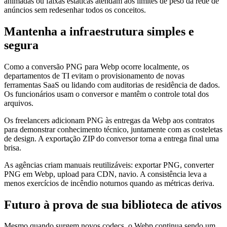
animadas ou faixas estáticas atendam aos limites de peso da rede de
anúncios sem redesenhar todos os conceitos.
Mantenha a infraestrutura simples e
segura
Como a conversão PNG para Webp ocorre localmente, os
departamentos de TI evitam o provisionamento de novas
ferramentas SaaS ou lidando com auditorias de residência de dados.
Os funcionários usam o conversor e mantêm o controle total dos
arquivos.
Os freelancers adicionam PNG às entregas da Webp aos contratos
para demonstrar conhecimento técnico, juntamente com as costeletas
de design. A exportação ZIP do conversor torna a entrega final uma
brisa.
As agências criam manuais reutilizáveis: exportar PNG, converter
PNG em Webp, upload para CDN, navio. A consistência leva a
menos exercícios de incêndio noturnos quando as métricas deriva.
Futuro à prova de sua biblioteca de ativos
Mesmo quando surgem novos codecs, o Webp continua sendo um