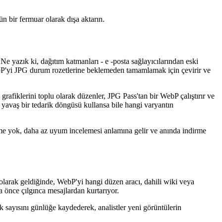
n bir fermuar olarak dışa aktarın.
e yazık ki, dağıtım katmanları - e -posta sağlayıcılarından eski
ebP'yi JPG durum rozetlerine beklemeden tamamlamak için çevirir ve
rafiklerini toplu olarak düzenler, JPG Pass'tan bir WebP çalıştırır ve
yavaş bir tedarik döngüsü kullansa bile hangi varyantın
leme yok, daha az uyum incelemesi anlamına gelir ve anında indirme
 olarak geldiğinde, WebP'yi hangi düzen aracı, dahili wiki veya
 önce çılgınca mesajlardan kurtarıyor.
k sayısını günlüğe kaydederek, analistler yeni görüntülerin