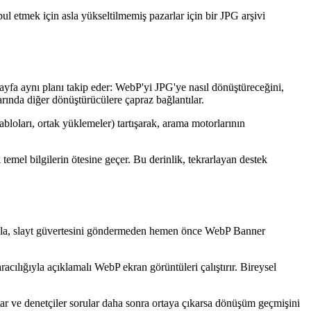
ul etmek için asla yükseltilmemiş pazarlar için bir JPG arşivi
sayfa aynı planı takip eder: WebP'yi JPG'ye nasıl dönüştüreceğini,
larında diğer dönüştürücülere çapraz bağlantılar.
bloları, ortak yüklemeler) tartışarak, arama motorlarının
emel bilgilerin ötesine geçer. Bu derinlik, tekrarlayan destek
uyrukla, slayt güvertesini göndermeden hemen önce WebP Banner
acılığıyla açıklamalı WebP ekran görüntüleri çalıştırır. Bireysel
 tutar ve denetçiler sorular daha sonra ortaya çıkarsa dönüşüm geçmişini