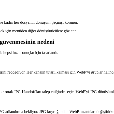
eyene kadar her dosyanın dönüşüm geçmişi korunur.
rmek için menüden diğer dönüştürücülere göz atın.
güvenmesinin nedeni
: hepsi hızlı sonuçlar için tasarlandı.
i reddediyor. Her kanalın tutarlı kalması için WebP'yi gruplar halin
bir ortak JPG Handoff'ları talep ettiğinde seçici WebP'yi JPG dönüşümleri
JPG adlandırma bekliyor. JPG kuyruğundan WebP, uzantıları değiştirirken