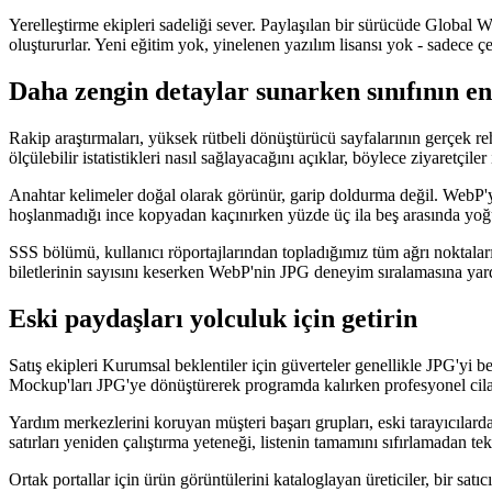
Yerelleştirme ekipleri sadeliği sever. Paylaşılan bir sürücüde Global 
oluştururlar. Yeni eğitim yok, yinelenen yazılım lisansı yok - sadece çevir
Daha zengin detaylar sunarken sınıfının en i
Rakip araştırmaları, yüksek rütbeli dönüştürücü sayfalarının gerçek re
ölçülebilir istatistikleri nasıl sağlayacağını açıklar, böylece ziyaretçi
Anahtar kelimeler doğal olarak görünür, garip doldurma değil. WebP'yi 
hoşlanmadığı ince kopyadan kaçınırken yüzde üç ila beş arasında yo
SSS bölümü, kullanıcı röportajlarından topladığımız tüm ağrı noktaları
biletlerinin sayısını keserken WebP'nin JPG deneyim sıralamasına yar
Eski paydaşları yolculuk için getirin
Satış ekipleri Kurumsal beklentiler için güverteler genellikle JPG'yi
Mockup'ları JPG'ye dönüştürerek programda kalırken profesyonel cila 
Yardım merkezlerini koruyan müşteri başarı grupları, eski tarayıcılarda
satırları yeniden çalıştırma yeteneği, listenin tamamını sıfırlamadan tek 
Ortak portallar için ürün görüntülerini kataloglayan üreticiler, bir sat