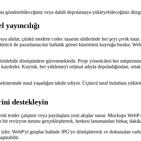
sta gönderebileceğiniz veya dahili depolamaya yükleyebileceğiniz düzgü
l yayıncılığı
 alırlar, çünkü modern codec tasarım süitlerinde her şeyi çevik tutar. N
ürücü ile pazarlamacılar haftalık görsel klasörünü kuyruğa bırakır, W
rülebilir dönüşümlere güvenmektedir. Proje yöneticileri her müşterinin g
aydeder. Kuyruk, her yüklemeyi orijinal adıyla depoladığından, ortak 
 sekmesinde nasıl yaşadığını takdir ediyor. Üçüncü taraf bulutlara yük
ini destekleyin
nli testler çalıştırır veya paydaşlara yeni akışlar sunar. Mockups WebP
 bir revizyon turunu gerçekleştirerek, herkesi lansmandan birkaç dakika
i izler. WebP'yi gruplar halinde JPG'ye dönüştürerek ve dokunulan varlı
tırabilir.