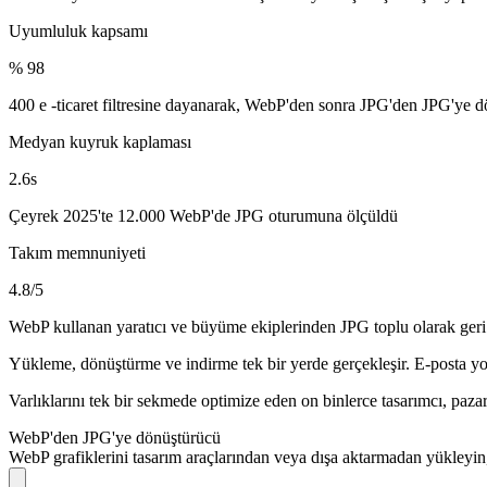
Uyumluluk kapsamı
% 98
400 e -ticaret filtresine dayanarak, WebP'den sonra JPG'den JPG'ye 
Medyan kuyruk kaplaması
2.6s
Çeyrek 2025'te 12.000 WebP'de JPG oturumuna ölçüldü
Takım memnuniyeti
4.8/5
WebP kullanan yaratıcı ve büyüme ekiplerinden JPG toplu olarak geri
Yükleme, dönüştürme ve indirme tek bir yerde gerçekleşir. E-posta yo
Varlıklarını tek bir sekmede optimize eden on binlerce tasarımcı, paza
WebP'den JPG'ye dönüştürücü
WebP grafiklerini tasarım araçlarından veya dışa aktarmadan yükleyin,