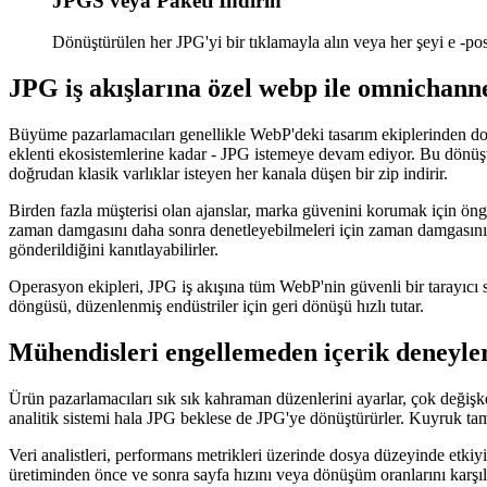
JPGS veya Paketi İndirin
Dönüştürülen her JPG'yi bir tıklamayla alın veya her şeyi e -po
JPG iş akışlarına özel webp ile omnichanne
Büyüme pazarlamacıları genellikle WebP'deki tasarım ekiplerinden dosya
eklenti ekosistemlerine kadar - JPG istemeye devam ediyor. Bu dönüşt
doğrudan klasik varlıklar isteyen her kanala düşen bir zip indirir.
Birden fazla müşterisi olan ajanslar, marka güvenini korumak için öngö
zaman damgasını daha sonra denetleyebilmeleri için zaman damgasını k
gönderildiğini kanıtlayabilirler.
Operasyon ekipleri, JPG iş akışına tüm WebP'nin güvenli bir tarayıcı
döngüsü, düzenlenmiş endüstriler için geri dönüşü hızlı tutar.
Mühendisleri engellemeden içerik deneyler
Ürün pazarlamacıları sık sık kahraman düzenlerini ayarlar, çok değişke
analitik sistemi hala JPG beklese de JPG'ye dönüştürürler. Kuyruk tam
Veri analistleri, performans metrikleri üzerinde dosya düzeyinde etkiy
üretiminden önce ve sonra sayfa hızını veya dönüşüm oranlarını karşılaş