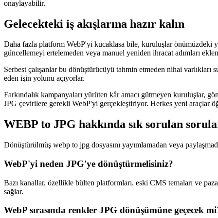
onaylayabilir.
Gelecekteki iş akışlarına hazır kalın
Daha fazla platform WebP'yi kucaklasa bile, kuruluşlar önümüzdeki yı
güncellemeyi ertelemeden veya manuel yeniden ihracat adımları eklem
Serbest çalışanlar bu dönüştürücüyü tahmin etmeden nihai varlıkları sun
eden işin yolunu açıyorlar.
Farkındalık kampanyaları yürüten kâr amacı gütmeyen kuruluşlar, gönü
JPG çevirilere gerekli WebP'yi gerçekleştiriyor. Herkes yeni araçlar ö
WEBP to JPG hakkında sık sorulan sorula
Dönüştürülmüş webp to jpg dosyasını yayımlamadan veya paylaşmada
WebP'yi neden JPG'ye dönüştürmelisiniz?
Bazı kanallar, özellikle bülten platformları, eski CMS temaları ve pa
sağlar.
WebP sırasında renkler JPG dönüşümüne geçecek mi