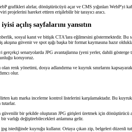
WebP grafikleri alırlar, dönüştürücüyü açar ve CMS yığınları WebP'yi kab
i projelerini hareket ettiren erişilebilir bir tarayıcı aracı.
yisi açılış sayfalarını yansıtın
hberlik, sosyal kanıt ve bitişik CTA'lara eğilmesini göstermektedir. Bu 
ler iş akışına güvenir ve spot ışığı başka bir format kaymasına hazır olduk
gerçekçi senaryolarda JPG avantajlarına (yeni yerler, dahili gösterge ta
ğunluğu koruyoruz.
 olan renk yönetimi, dosya adlandırma ve kuyruk sınırlarını kapsayarak t
dımcı olur.
 belirten katı marka inceleme kontrol listelerini karşılamaktadır. Bu k
tutarlar.
 güvenilir bir şekilde oluşturan JPG girişleri üretmek için dönüştürücü ar
bir varlığı değiştirebilecekleri anlamına gelir.
ıcı jpg istediğinde kuyruğu kullanır. Ortaya çıkan zip, belgeleri düzenli