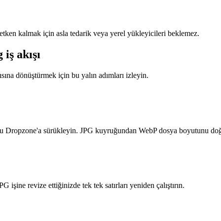
etken kalmak için asla tedarik veya yerel yükleyicileri beklemez.
iş akışı
sına dönüştürmek için bu yalın adımları izleyin.
nu Dropzone'a sürükleyin. JPG kuyruğundan WebP dosya boyutunu doğrul
işine revize ettiğinizde tek tek satırları yeniden çalıştırın.