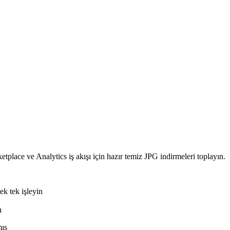
place ve Analytics iş akışı için hazır temiz JPG indirmeleri toplayın.
ek tek işleyin
ı
mış