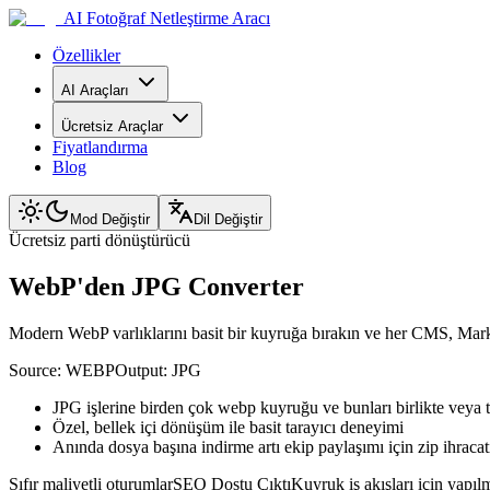
AI Fotoğraf Netleştirme Aracı
Özellikler
AI Araçları
Ücretsiz Araçlar
Fiyatlandırma
Blog
Mod Değiştir
Dil Değiştir
Ücretsiz parti dönüştürücü
WebP'den JPG Converter
Modern WebP varlıklarını basit bir kuyruğa bırakın ve her CMS, Market
Source:
WEBP
Output:
JPG
JPG işlerine birden çok webp kuyruğu ve bunları birlikte veya t
Özel, bellek içi dönüşüm ile basit tarayıcı deneyimi
Anında dosya başına indirme artı ekip paylaşımı için zip ihracat
Sıfır maliyetli oturumlar
SEO Dostu Çıktı
Kuyruk iş akışları için yapıl