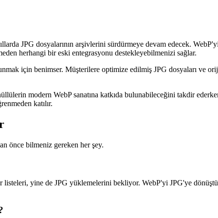
llarda JPG dosyalarının arşivlerini sürdürmeye devam edecek. WebP'yi t
eden herhangi bir eski entegrasyonu destekleyebilmenizi sağlar.
mak için benimser. Müşterilere optimize edilmiş JPG dosyaları ve orijinal
llülerin modern WebP sanatına katkıda bulunabileceğini takdir ederken
ğrenmeden katılır.
r
n önce bilmeniz gereken her şey.
zar listeleri, yine de JPG yüklemelerini bekliyor. WebP'yi JPG'ye dönü
?